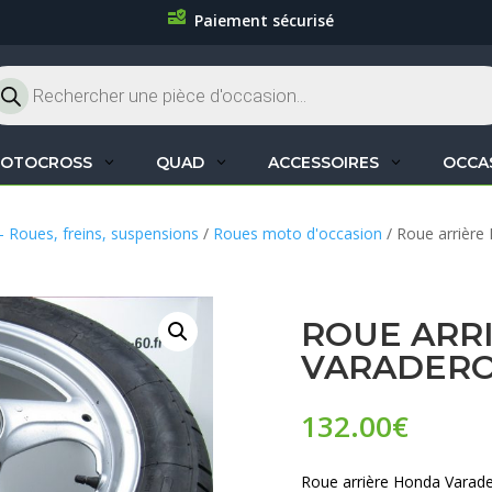
Paiement sécurisé
cherche
oduits
OTOCROSS
QUAD
ACCESSOIRES
OCCA
– Roues, freins, suspensions
/
Roues moto d'occasion
/ Roue arrière
ROUE ARR
VARADERO
132.00
€
Roue arrière Honda Varad