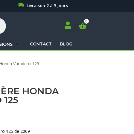
Livraison 2 à 5 jours

CONTACT
BLOG
SIONS
Recherche
 Honda Varadero 125
de
produits
IÈRE HONDA
 125
ero 125 de 2009