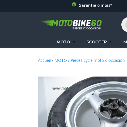
Garantie 6 mois*
Re
de
pr
MOTO
SCOOTER
M
Accueil
/
MOTO
/
Pièces cycle moto d'occasion 