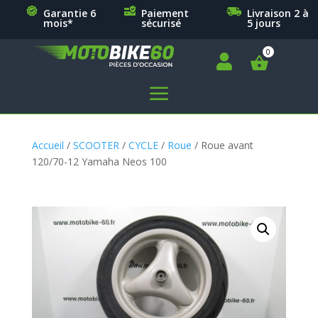
Garantie 6
Paiement
Livraison 2 à
mois*
sécurisé
5 jours

a
Accueil
/
SCOOTER
/
CYCLE
/
Roue
/ Roue avant
120/70-12 Yamaha Neos 100