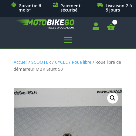
Garantie 6
Paiement
Livraison 2 à
mois*
sécurisé
5 jours

a
Accueil
/
SCOOTER
/
CYCLE
/
Roue libre
/ Roue libre de
démarreur MBK Stunt 50