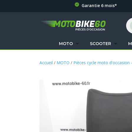
Garantie 6 mois*
Re
de
pr
MOTO
SCOOTER
M
Accueil
/
MOTO
/
Pièces cycle moto d'occasion 