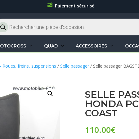
Paiement sécurisé
cherche
oduits
OTOCROSS
QUAD
ACCESSOIRES
OCCA
– Roues, freins, suspensions
/
Selle passager
/ Selle passager BAGSTE
SELLE PA
HONDA PC 
COAST
110.00
€