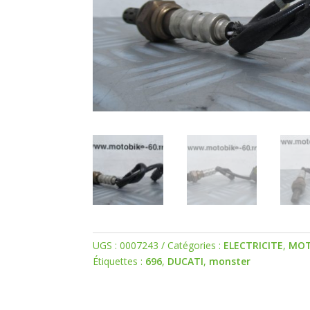
UGS :
0007243
Catégories :
ELECTRICITE
,
MO
Étiquettes :
696
,
DUCATI
,
monster