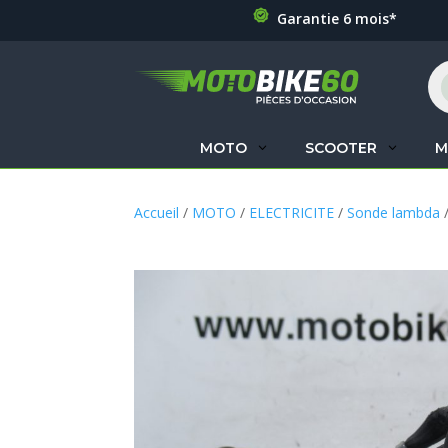
Garantie 6 mois*
Re
de
pr
MOTO
SCOOTER
M
Accueil
/
MOTO
/
ELECTRICITE
/
Sonde lambda