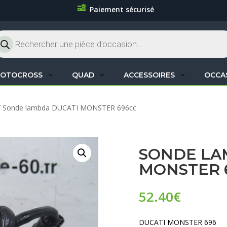
Paiement sécurisé
cherche
oduits
OTOCROSS
QUAD
ACCESSOIRES
OCCA
/ Sonde lambda DUCATI MONSTER 696cc
SONDE LA
MONSTER 
52.40
€
DUCATI MONSTER 696