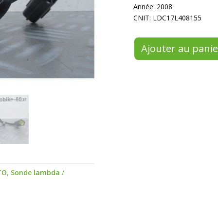
Année: 2008
CNIT: LDC17L408155
Ajouter au panie
TO
,
Sonde lambda