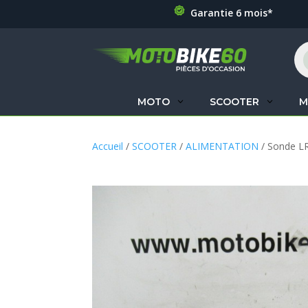
Garantie 6 mois*
Re
de
pr
MOTO
SCOOTER
M
Accueil
/
SCOOTER
/
ALIMENTATION
/ Sonde 