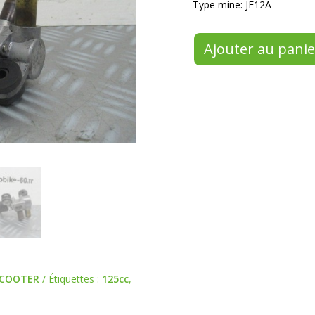
Type mine: JF12A
Ajouter au panie
COOTER
Étiquettes :
125cc
,