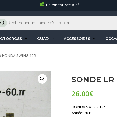
Paiement sécurisé
cherche
oduits
OTOCROSS
QUAD
ACCESSOIRES
OCCA
LR HONDA SWING 125
SONDE LR
26.00
€
HONDA SWING 125
Année: 2010