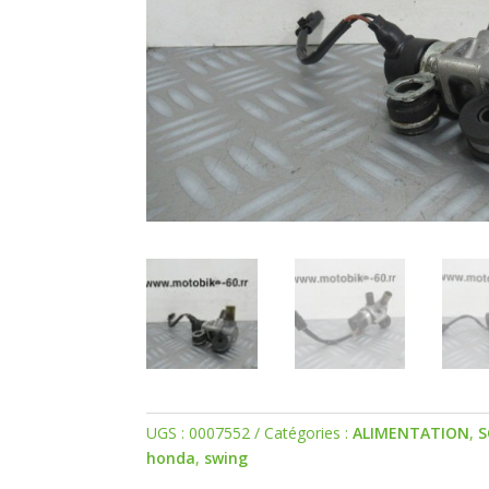
UGS :
0007552
Catégories :
ALIMENTATION
,
S
honda
,
swing