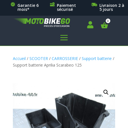
Garantie 6
Paiement
Livraison 2 à
mois*
sécurisé
5 jours

a
Accueil
/
SCOOTER
/
CARROSSERIE
/
Support batterie
/
Support batterie Aprilia Scarabeo 125