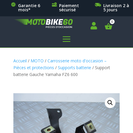
Garantie 6
Paiement
Livraison 2 à
mois*
sécurisé
5 jours

a
Accueil
/
MOTO
/
Carrosserie moto d'occasion –
Pièces et protections
/
Supports batterie
/ Support
batterie Gauche Yamaha FZ6 600