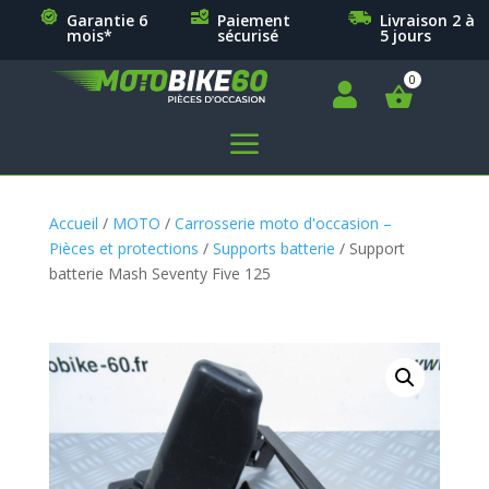
Garantie 6
Paiement
Livraison 2 à
mois*
sécurisé
5 jours

a
Accueil
/
MOTO
/
Carrosserie moto d'occasion –
Pièces et protections
/
Supports batterie
/ Support
batterie Mash Seventy Five 125