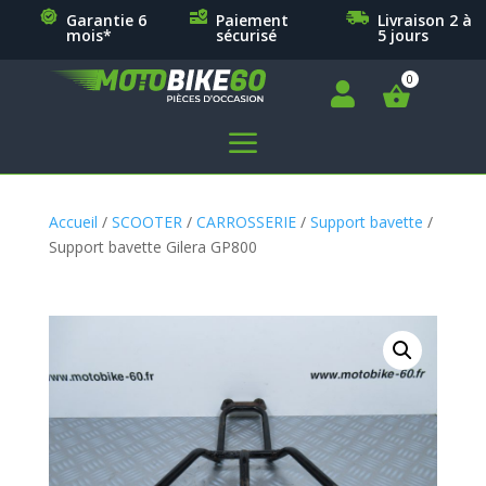
Garantie 6
Paiement
Livraison 2 à
mois*
sécurisé
5 jours

a
Accueil
/
SCOOTER
/
CARROSSERIE
/
Support bavette
/
Support bavette Gilera GP800