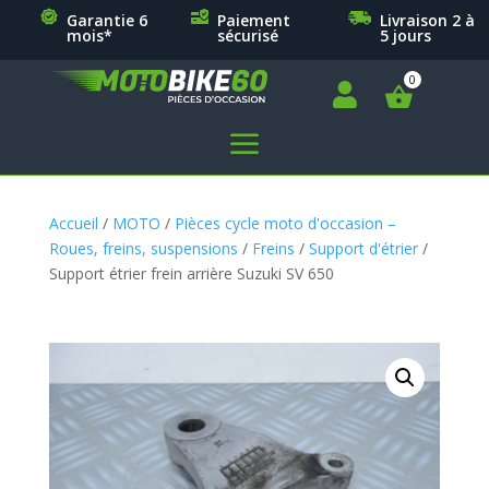
Garantie 6
Paiement
Livraison 2 à
mois*
sécurisé
5 jours

a
Accueil
/
MOTO
/
Pièces cycle moto d'occasion –
Roues, freins, suspensions
/
Freins
/
Support d'étrier
/
Support étrier frein arrière Suzuki SV 650