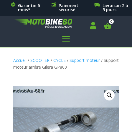
Garantie 6
Paiement
Livraison 2 à
mois*
sécurisé
5 jours

a
Accueil
/
SCOOTER
/
CYCLE
/
Support moteur
/ Support
moteur arrière Gilera GP800