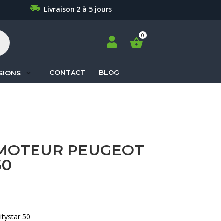
Livraison 2 à 5 jours

CONTACT
BLOG
SIONS
Recherche
de
produits
MOTEUR PEUGEOT
50
tystar 50