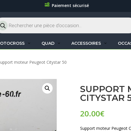
Paiement sécurisé
cherche
oduits
OTOCROSS
QUAD
ACCESSOIRES
OCCA
Support moteur Peugeot Citystar 50
SUPPORT 
CITYSTAR 
20.00
€
Support moteur Peugeot Ci