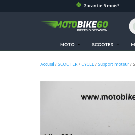
Garantie 6 mois*
Re
de
pr
MOTO
SCOOTER
M
Accueil
/
SCOOTER
/
CYCLE
/
Support moteur
/ 