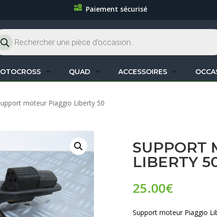
Paiement sécurisé
cherche
oduits
OTOCROSS
QUAD
ACCESSOIRES
OCCA
Support moteur Piaggio Liberty 50
SUPPORT 
LIBERTY 5
25.00
€
Support moteur Piaggio Li