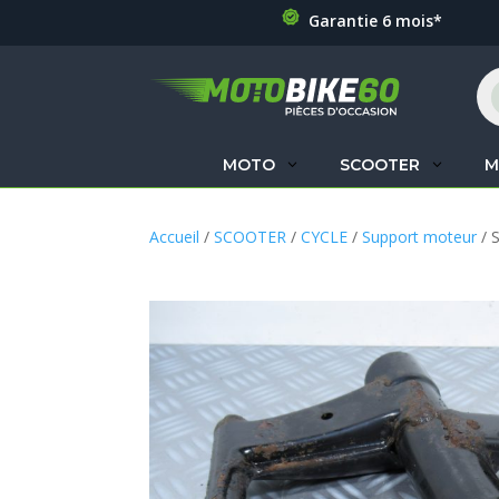
Garantie 6 mois*
Re
de
pr
MOTO
SCOOTER
M
Accueil
/
SCOOTER
/
CYCLE
/
Support moteur
/ 