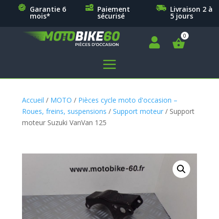
Garantie 6
Paiement
Livraison 2 à
mois*
sécurisé
5 jours

a
Accueil
/
MOTO
/
Pièces cycle moto d'occasion –
Roues, freins, suspensions
/
Support moteur
/ Support
moteur Suzuki VanVan 125