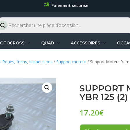
Paiement sécurisé
cherche
oduits
OTOCROSS
QUAD
ACCESSOIRES
OCCA
– Roues, freins, suspensions
/
Support moteur
/ Support Moteur Yam
SUPPORT 
YBR 125 (2)
17.20
€