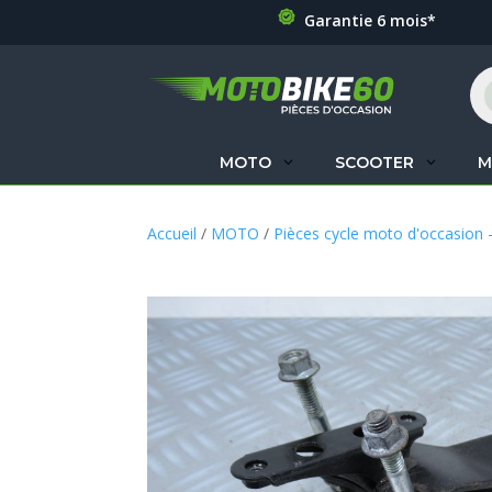
Garantie 6 mois*
Re
de
pr
MOTO
SCOOTER
M
Accueil
/
MOTO
/
Pièces cycle moto d'occasion 