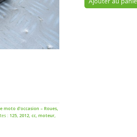
Ajouter au panie
le moto d'occasion – Roues,
tes :
125
,
2012
,
cc
,
moteur
,