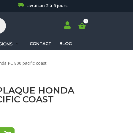
Livraison 2 à 5 jours

CONTACT
BLOG
SIONS
Recherche
nda PC 800 pacific coast
de
produits
PLAQUE HONDA
CIFIC COAST