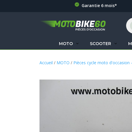
Garantie 6 mois*
Re
de
pr
MOTO
SCOOTER
M
Accueil
/
MOTO
/
Pièces cycle moto d'occasion 