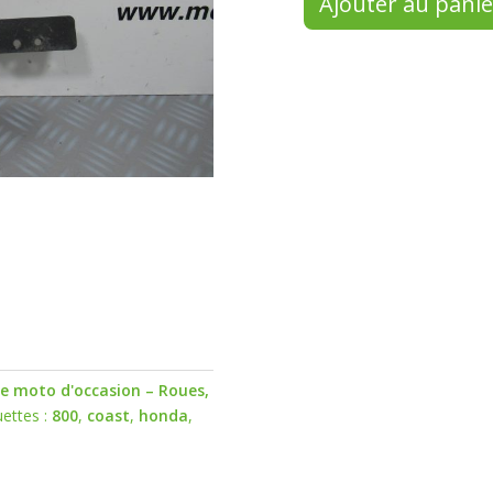
Ajouter au panie
le moto d'occasion – Roues,
uettes :
800
,
coast
,
honda
,