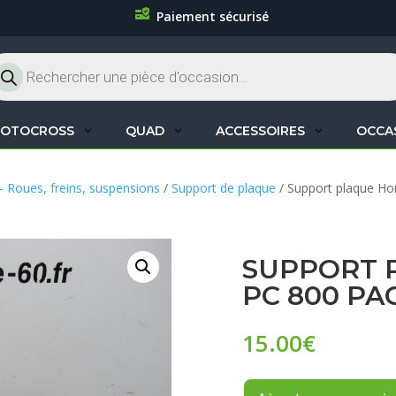
Paiement sécurisé
cherche
oduits
OTOCROSS
QUAD
ACCESSOIRES
OCCA
– Roues, freins, suspensions
/
Support de plaque
/ Support plaque Ho
SUPPORT 
PC 800 PA
15.00
€