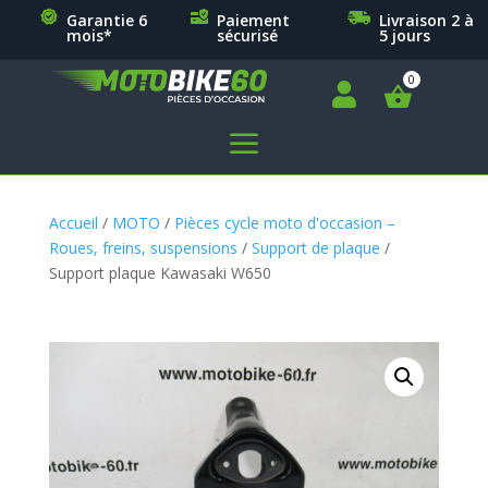
Garantie 6
Paiement
Livraison 2 à
mois*
sécurisé
5 jours

a
Accueil
/
MOTO
/
Pièces cycle moto d'occasion –
Roues, freins, suspensions
/
Support de plaque
/
Support plaque Kawasaki W650