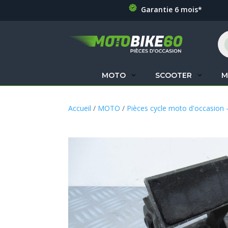
Garantie 6 mois*
Re
de
pr
MOTO
SCOOTER
M
Accueil
/
MOTO
/
Pièces cycle moto d'occasion 