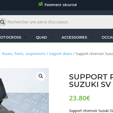
Paiement sécurisé
cherche
oduits
OTOCROSS
QUAD
ACCESSOIRES
OCCA
– Roues, freins, suspensions
/
Support divers
/ Support réservoir Suzu
SUPPORT 
SUZUKI SV
23.80
€
Support réservoir Suzuki S