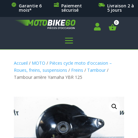
Garantie 6
Paiement
Livraison 2 à
mois*
sécurisé
5 jours

a
Accueil
/
MOTO
/
Pièces cycle moto d'occasion –
Roues, freins, suspensions
/
Freins
/
Tambour
/
Tambour arrière Yamaha YBR 125