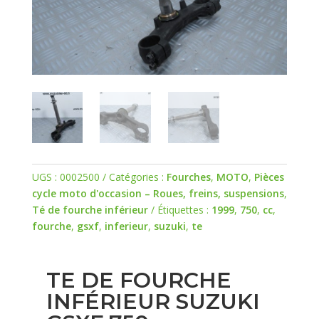
UGS :
0002500
Catégories :
Fourches
,
MOTO
,
Pièces
cycle moto d'occasion – Roues, freins, suspensions
,
Té de fourche inférieur
Étiquettes :
1999
,
750
,
cc
,
fourche
,
gsxf
,
inferieur
,
suzuki
,
te
TE DE FOURCHE
INFÉRIEUR SUZUKI