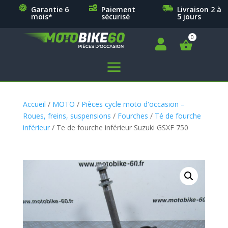
Garantie 6
Paiement
Livraison 2 à
mois*
sécurisé
5 jours

a
Accueil
/
MOTO
/
Pièces cycle moto d'occasion –
Roues, freins, suspensions
/
Fourches
/
Té de fourche
inférieur
/ Te de fourche inférieur Suzuki GSXF 750