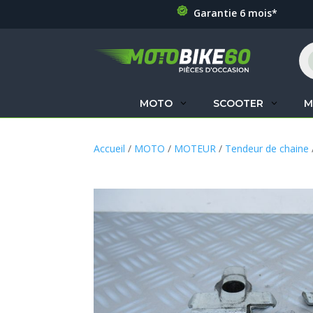
Garantie 6 mois*
Re
de
pr
MOTO
SCOOTER
M
Accueil
/
MOTO
/
MOTEUR
/
Tendeur de chaine