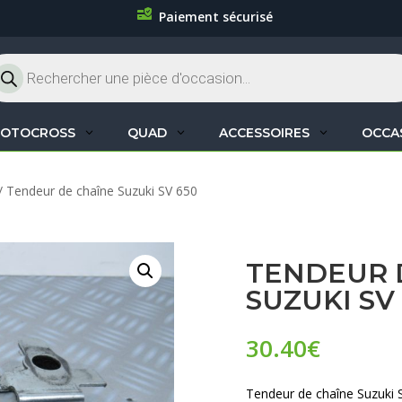
Paiement sécurisé
cherche
oduits
OTOCROSS
QUAD
ACCESSOIRES
OCCA
/ Tendeur de chaîne Suzuki SV 650
TENDEUR 
SUZUKI SV
30.40
€
Tendeur de chaîne Suzuki 