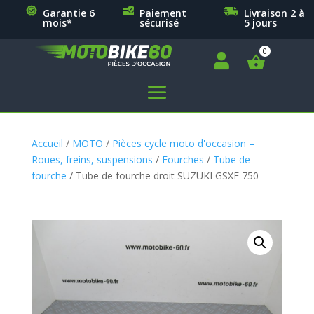
Garantie 6
Paiement
Livraison 2 à
mois*
sécurisé
5 jours

a
Accueil
/
MOTO
/
Pièces cycle moto d'occasion –
Roues, freins, suspensions
/
Fourches
/
Tube de
fourche
/ Tube de fourche droit SUZUKI GSXF 750