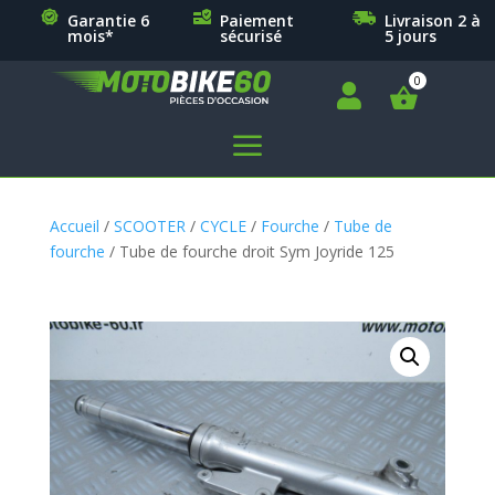
Garantie 6
Paiement
Livraison 2 à
mois*
sécurisé
5 jours

a
Accueil
/
SCOOTER
/
CYCLE
/
Fourche
/
Tube de
fourche
/ Tube de fourche droit Sym Joyride 125