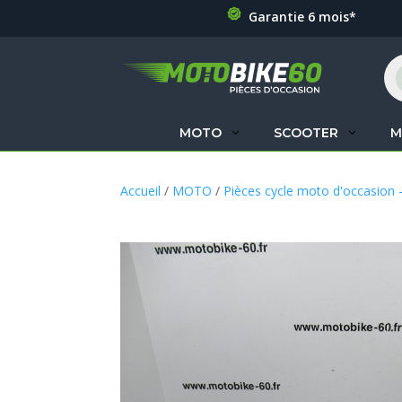
Garantie 6 mois*
Re
de
pr
MOTO
SCOOTER
M
Accueil
/
MOTO
/
Pièces cycle moto d'occasion 