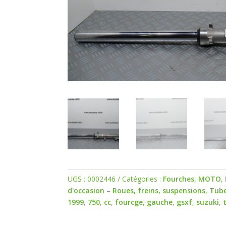
UGS :
0002446
Catégories :
Fourches
,
MOTO
,
d'occasion – Roues, freins, suspensions
,
Tube
1999
,
750
,
cc
,
fourcge
,
gauche
,
gsxf
,
suzuki
,