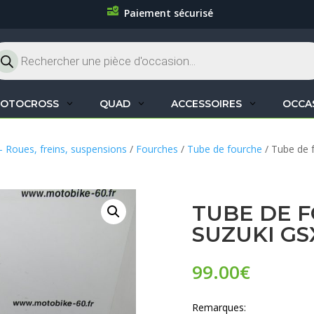
Paiement sécurisé
cherche
oduits
OTOCROSS
QUAD
ACCESSOIRES
OCCA
– Roues, freins, suspensions
/
Fourches
/
Tube de fourche
/ Tube de 
TUBE DE 
SUZUKI GS
99.00
€
Remarques: