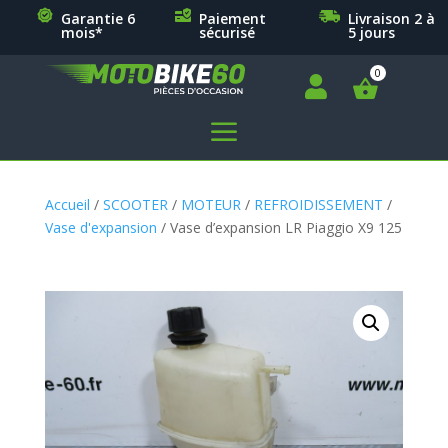
Garantie 6
Paiement
Livraison 2 à
mois*
sécurisé
5 jours

a
Accueil
/
SCOOTER
/
MOTEUR
/
REFROIDISSEMENT
/
Vase d'expansion
/ Vase d’expansion LR Piaggio X9 125