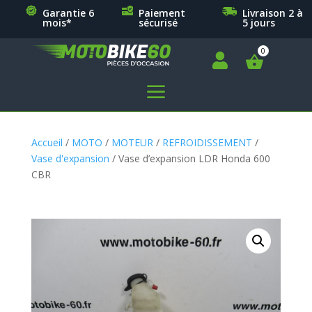
Garantie 6
Paiement
Livraison 2 à
mois*
sécurisé
5 jours

a
Accueil
/
MOTO
/
MOTEUR
/
REFROIDISSEMENT
/
Vase d'expansion
/ Vase d’expansion LDR Honda 600
CBR