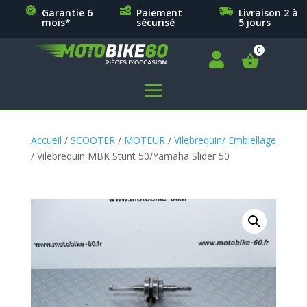
Garantie 6
Paiement
Livraison 2 à
mois*
sécurisé
5 jours

a
Accueil
/
SCOOTER
/
MOTEUR
/
Vilebrequin/ Embiellage
/ Vilebrequin MBK Stunt 50/Yamaha Slider 50