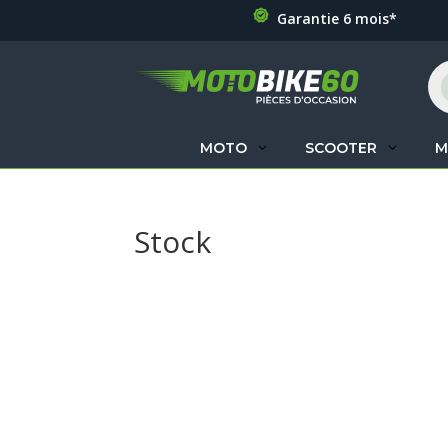
Garantie 6 mois*
Re
de
pr
MOTO
SCOOTER
M
Stock