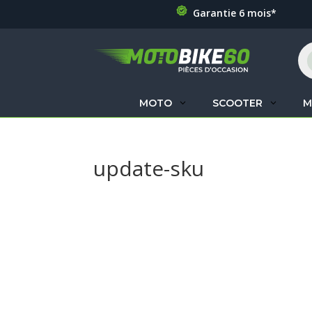
Garantie 6 mois*
Re
de
pr
MOTO
SCOOTER
M
update-sku