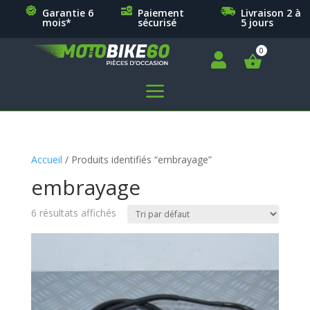
Garantie 6
Paiement
Livraison 2 à
mois*
sécurisé
5 jours

a
Accueil
/ Produits identifiés “embrayage”
embrayage
6 résultats affichés