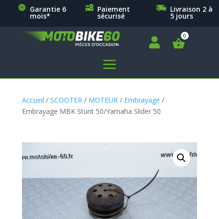
Garantie 6
Paiement
Livraison 2 à
mois*
sécurisé
5 jours

a
Accueil
/
SCOOTER
/
MOTEUR
/
Embrayage
/
Embrayage MBK Stunt 50/Yamaha Slider 50